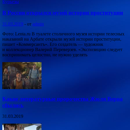
Курьезы
В России открылся музей истории проституции
31.03.2019
-
от
admin
Фото: Lenta.ru В туалете столичного музея истории телесных
наказаний на Арбате открыли музей истории проституции,
пишет «Коммерсантъ». Его создатель — художник
и коллекционер Валерий Переверзев. «Экспозицию следует
воспринимать целостно, не нужно уделять
Какие литературные пророчества Жюля Верна
сбылись
31.03.2019