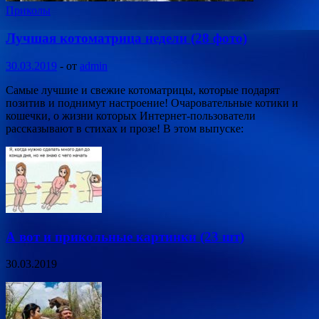
Приколы
Лучшая котоматрица недели (28 фото)
30.03.2019
-
от
admin
Самые лучшие и свежие котоматрицы, которые подарят
позитив и поднимут настроение! Очаровательные котики и
кошечки, о жизни которых Интернет-пользователи
рассказывают в стихах и прозе! В этом выпуске:
А вот и прикольные картинки (23 шт)
30.03.2019