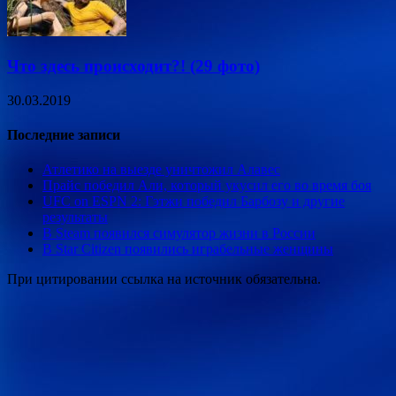
Что здесь происходит?! (29 фото)
30.03.2019
Последние записи
Атлетико на выезде уничтожил Алавес
Прайс победил Али, который укусил его во время боя
UFC on ESPN 2: Гэтжи победил Барбозу и другие
результаты
В Steam появился симулятор жизни в России
В Star Citizen появились играбельные женщины
При цитировании ссылка на источник обязательна.