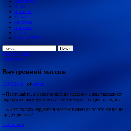
Анекдоты
Игры
Истории
Курьезы
Мистика
Приколы
Спорт
Смехо-NEWS
Найти:
Главное меню
Анекдоты
Внутренний массаж
25.03.2019
-
от
admin
– Послушайте, я сюда пришла на массаж – а ваш массажист
первым делом вдул мне по самое некуда – спереди, сзади!…
– А Вам только наружный массаж нужен был? Что же вы не
предупредили?!
zasmeshi.ru