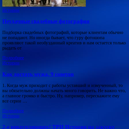
Истории
Неудачные свадебные фотографии
Подборка свадебных фотографий, которые клиентам обычно
не попадают. Но иногда бывает, что гуру фотошопа
проявляют такой необузданный креатив и нам остается только
рыдать от
Подробнее
Истории
Как достать мужа, 9 советов
1. Когда муж приходит с работы уставший и измученный, то
вы обязательно должны начать много говорить. Не важно что,
а главное громко и быстро. Ну, например, перескажите ему
все серии …
Подробнее
Истории
2-е невдупляющих! ТРИ Истории на закуску