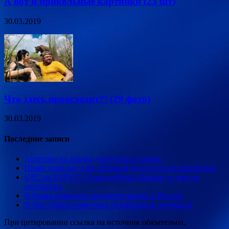
А вот и прикольные картинки (23 шт)
30.03.2019
Что здесь происходит?! (29 фото)
30.03.2019
Последние записи
Атлетико на выезде уничтожил Алавес
Прайс победил Али, который укусил его во время боя
UFC on ESPN 2: Гэтжи победил Барбозу и другие
результаты
В Steam появился симулятор жизни в России
В Star Citizen появились играбельные женщины
При цитировании ссылка на источник обязательна.