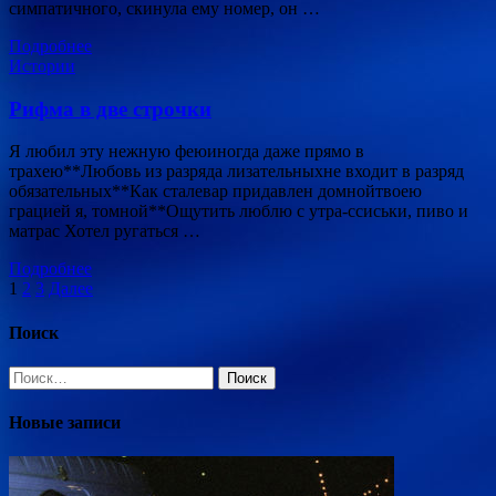
симпатичного, скинула ему номер, он …
Подробнее
Истории
Рифма в две строчки
Я любил эту нежную феюиногда даже прямо в
трахею**Любовь из разряда лизательныхне входит в разряд
обязательных**Как сталевар придавлен домнойтвоею
грацией я, томной**Ощутить люблю с утра-ссиськи, пиво и
матрас Хотел ругаться …
Подробнее
Пагинация
1
2
3
Далее
записей
Поиск
Найти:
Новые записи