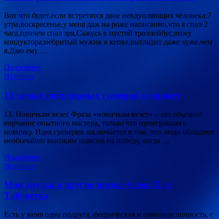
Вот что будет,если встретятся двое невдупляющих человека:7
утра,воскресенье,у меня даж на роже написанно,что я спал 2
часа,причем спал зря.Сажусь в пустой троллейбус,вижу
кондуктора:небритый мужик в кепке,выглядит даже хуже,чем
я.Даю ему …
Подробнее
Истории
13 самых популярных суеверий и примет
13. Новичкам везет Фраза «новичкам везет» – это обычное
ворчание опытного мастера, только что проигравшего
новичку. Идея суеверия заключается в том, что люди обладают
необычайно высоким шансом на победу, когда …
Подробнее
Истории
Мои друзья и другие звери: Алена П. и
Табуретка
Есть у меня одна подруга, феерическая и одиозная личность, с