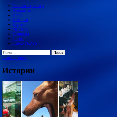
Главная страница
Анекдоты
Игры
Истории
Курьезы
Мистика
Приколы
Спорт
Смехо-NEWS
Найти:
Главное меню
Истории