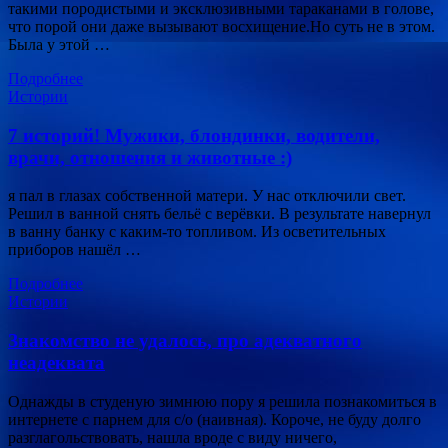
такими породистыми и эксклюзивными тараканами в голове,
что порой они даже вызывают восхищение.Но суть не в этом.
Была у этой …
Подробнее
Истории
7 историй! Мужики, блондинки, водители,
врачи, отношения и животные :)
я пал в глазах собственной матери. У нас отключили свет.
Решил в ванной снять бельё с верёвки. В результате навернул
в ванну банку с каким-то топливом. Из осветительных
приборов нашёл …
Подробнее
Истории
Знакомство не удалось, про адекватного
неадеквата
Однажды в студеную зимнюю пору я решила познакомиться в
интернете с парнем для с/о (наивная). Короче, не буду долго
разглагольствовать, нашла вроде с виду ничего,