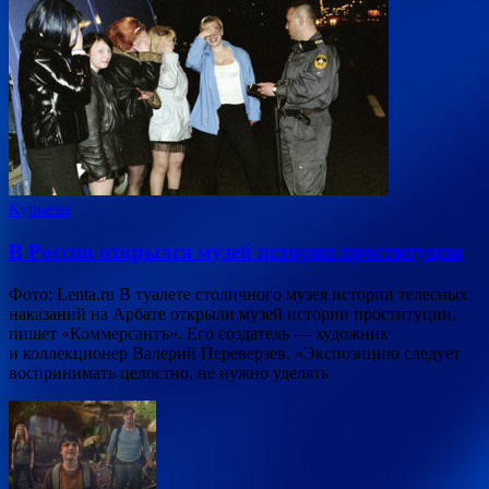
Курьезы
В России открылся музей истории проституции
Фото: Lenta.ru В туалете столичного музея истории телесных
наказаний на Арбате открыли музей истории проституции,
пишет «Коммерсантъ». Его создатель — художник
и коллекционер Валерий Переверзев. «Экспозицию следует
воспринимать целостно, не нужно уделять