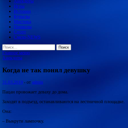
Анекдоты
Игры
Истории
Курьезы
Мистика
Приколы
Спорт
Смехо-NEWS
Найти:
Главное меню
Анекдоты
Когда не так понял девушку
31.03.2019
-
от
admin
Пацан провожает деваху до дома.
Заходят в подъезд, останавливаются на лестничной площадке.
Она:
– Выкрути лампочку.