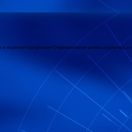
 и поднимут настроение! Очаровательные котики и кошечки, о 