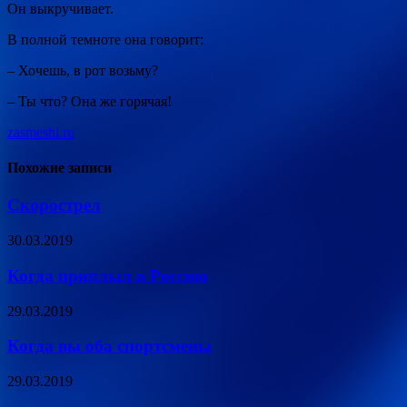
Он выкручивает.
В полной темноте она говорит:
– Хочешь, в рот возьму?
– Ты что? Она же горячая!
zasmeshi.ru
Похожие записи
Скорострел
30.03.2019
Когда приплыл в Россию
29.03.2019
Когда вы оба спортсмены
29.03.2019