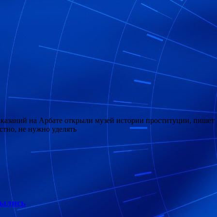
 наказаний на Арбате открыли музей истории проституции, пише
тно, не нужно уделять
былись