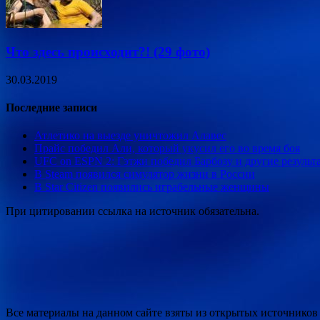
Что здесь происходит?! (29 фото)
30.03.2019
Последние записи
Атлетико на выезде уничтожил Алавес
Прайс победил Али, который укусил его во время боя
UFC on ESPN 2: Гэтжи победил Барбозу и другие результ
В Steam появился симулятор жизни в России
В Star Citizen появились играбельные женщины
При цитировании ссылка на источник обязательна.
Все материалы на данном сайте взяты из открытых источников