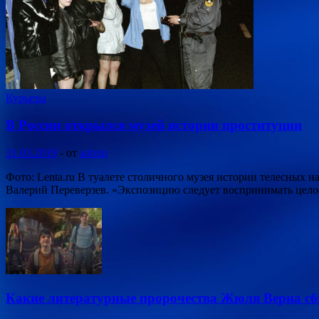
Курьезы
В России открылся музей истории проституции
31.03.2019
-
от
admin
Фото: Lenta.ru В туалете столичного музея истории телесных
Валерий Переверзев. «Экспозицию следует воспринимать целос
Какие литературные пророчества Жюля Верна с