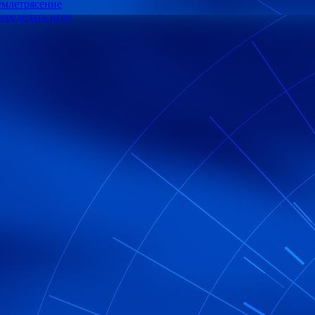
емлетрясение
переделать игру