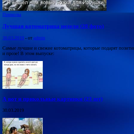
Приколы
Лучшая котоматрица недели (28 фото)
30.03.2019
-
от
admin
Самые лучшие и свежие котоматрицы, которые подарят позитив
и прозе! В этом выпуске:
А вот и прикольные картинки (23 шт)
30.03.2019