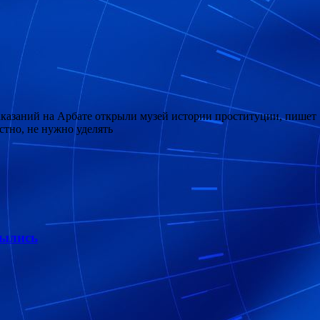
 наказаний на Арбате открыли музей истории проституции, пише
тно, не нужно уделять
былись