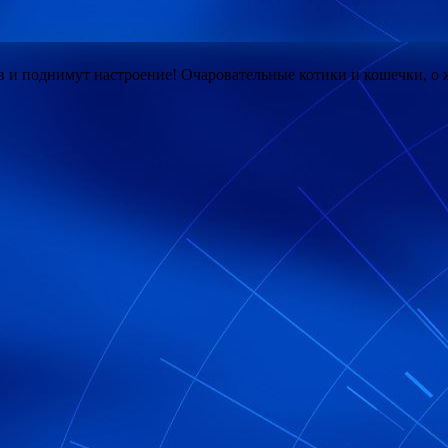
 и поднимут настроение! Очаровательные котики и кошечки, о 