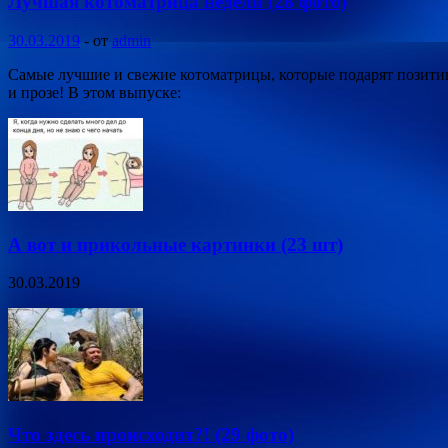
Лучшая котоматрица недели (28 фото)
30.03.2019
-
от
admin
Самые лучшие и свежие котоматрицы, которые подарят позитив
и прозе! В этом выпуске:
А вот и прикольные картинки (23 шт)
30.03.2019
Что здесь происходит?! (29 фото)