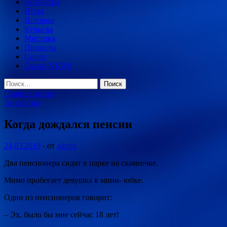
Анекдоты
Игры
Истории
Курьезы
Мистика
Приколы
Спорт
Смехо-NEWS
Найти:
Главное меню
Анекдоты
Когда дождался пенсии
24.03.2019
-
от
admin
Два пенсионера сидят в парке на скамеечке.
Мимо пробегает девушка в мини- юбке.
Один из пенсионеров говорит:
– Эх, было бы мне сейчас 18 лет!