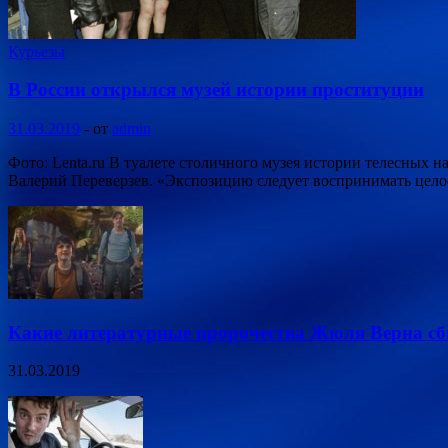
Курьезы
В России открылся музей истории проституции
31.03.2019
-
от
admin
Фото: Lenta.ru В туалете столичного музея истории телесных
Валерий Переверзев. «Экспозицию следует воспринимать целос
Какие литературные пророчества Жюля Верна с
31.03.2019