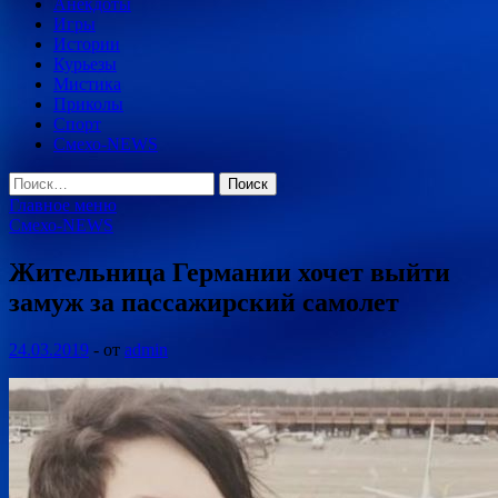
Анекдоты
Игры
Истории
Курьезы
Мистика
Приколы
Спорт
Смехо-NEWS
Найти:
Главное меню
Смехо-NEWS
Жительница Германии хочет выйти
замуж за пассажирский самолет
24.03.2019
-
от
admin