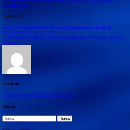
OSIRIS-REx
30.03.2019
Навигация
Предыдущая статья
Хирурги извлекли из мужчины 38
металлических предметов
по
Следующая статья
В Сети появилось видео бегущего по небу
записям
человека
О admin
Посмотреть все записи автора admin →
Поиск
Найти: