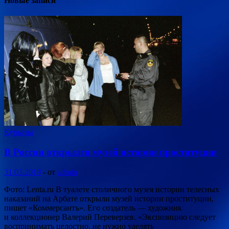
Новые записи
Курьезы
В России открылся музей истории проституции
31.03.2019
-
от
admin
Фото: Lenta.ru В туалете столичного музея истории телесных
наказаний на Арбате открыли музей истории проституции,
пишет «Коммерсантъ». Его создатель — художник
и коллекционер Валерий Переверзев. «Экспозицию следует
воспринимать целостно, не нужно уделять