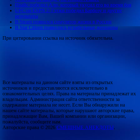
Прайс победил Али, который укусил его во время боя
UFC on ESPN 2: Гэтжи победил Барбозу и другие
результаты
В Steam появился симулятор жизни в России
В Star Citizen появились играбельные женщины
При цитировании ссылка на источник обязательна.
Все материалы на данном сайте взяты из открытых
источников и предоставляются исключительно в
ознакомительных целях. Права на материалы принадлежат их
владельцам. Администрация сайта ответственности за
содержание материала не несет. Если Вы обнаружили на
нашем сайте материалы, которые нарушают авторские права,
принадлежащие Вам, Вашей компании или организации,
пожалуйста, сообщите нам.
Авторские права © 2026
СМЕШНЫЕ АНЕКДОТЫ
.