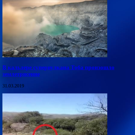
В кальдере супервулкана Тоба произошло
землетрясение
31.03.2019