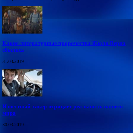
Какие литературные пророчества Жюля Верна
сбылись
31.03.2019
Известный хакер отрицает реальность нашего
мира
30.03.2019