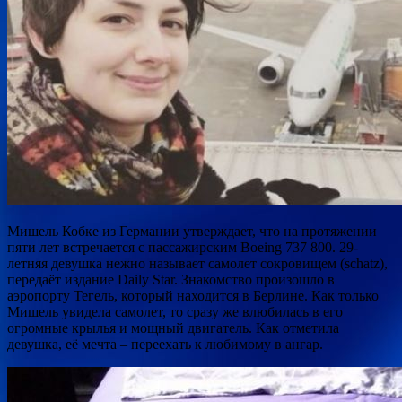
Мишель Кобке из Германии утверждает, что на протяжении
пяти лет встречается с пассажирским Boeing 737 800. 29-
летняя девушка нежно называет самолет сокровищем (schatz),
передаёт издание Daily Star. Знакомство произошло в
аэропорту Тегель, который находится в Берлине. Как только
Мишель
увидела самолет, то сразу же влюбилась в его
огромные крылья и мощный двигатель. Как отметила
девушка, её мечта – переехать к любимому в ангар.