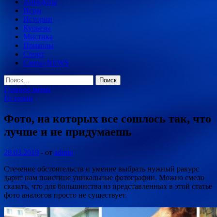
Анекдоты
Игры
Истории
Курьезы
Мистика
Приколы
Спорт
Смехо-NEWS
Найти:
Главное меню
Истории
Фото, на которых все сошлось так, что
лучше и не придумаешь
29.03.2019
-
от
admin
Стечение обстоятельств и умение выбрать нужный ракурс
дарит нам поистине уникальные фотографии. Можно смело
сказать, что для большинства из представленных в этой статье
фото аналогов просто не существует.