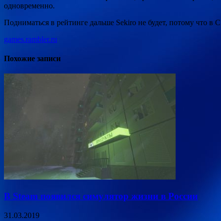
одновременно.
Подниматься в рейтинге дальше Sekiro не будет, потому что в 
games.rambler.ru
Похожие записи
В Steam появился симулятор жизни в России
31.03.2019