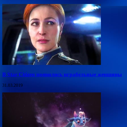
В Star Citizen появились играбельные женщины
31.03.2019