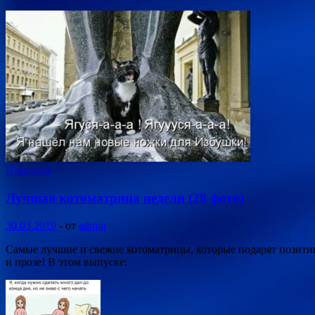
Приколы
Лучшая котоматрица недели (28 фото)
30.03.2019
-
от
admin
Самые лучшие и свежие котоматрицы, которые подарят позитив
и прозе! В этом выпуске: