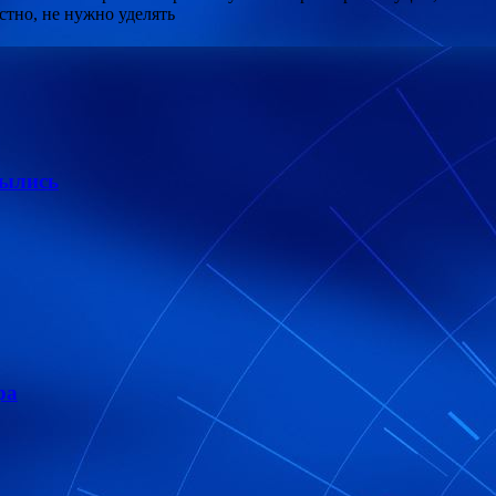
тно, не нужно уделять
былись
ра