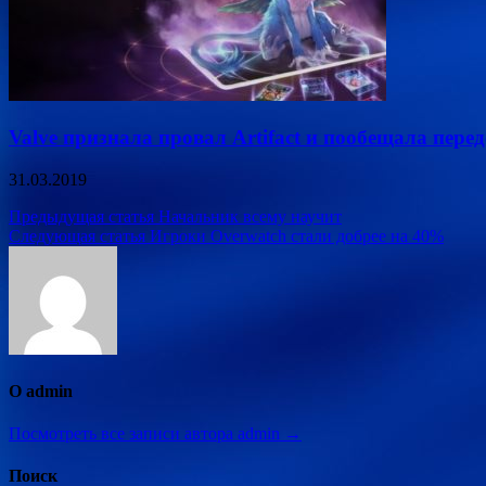
Valve признала провал Artifact и пообещала пере
31.03.2019
Навигация
Предыдущая статья
Начальник всему научит
Следующая статья
Игроки Overwatch стали добрее на 40%
по
записям
О admin
Посмотреть все записи автора admin →
Поиск