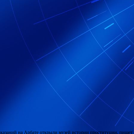
 наказаний на Арбате открыли музей истории проституции, пише