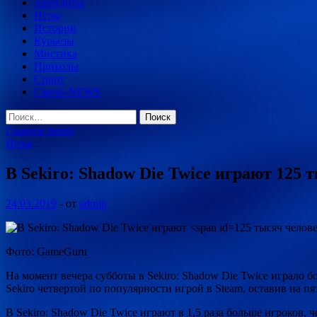
Анекдоты
Игры
Истории
Курьезы
Мистика
Приколы
Спорт
Смехо-NEWS
Найти:
Главное меню
Игры
В Sekiro: Shadow Die Twice играют 125 
24.03.2019
-
от
admin
125 тысяч челове
Фото: GameGuru
На момент вечера субботы в Sekiro: Shadow Die Twice играло бо
Sekiro четвертой по популярности игрой в Steam, оставив на пят
В Sekiro: Shadow Die Twice играют в 1,5 раза больше игроков,