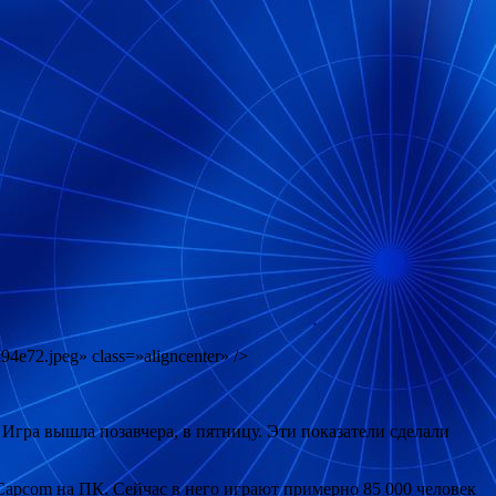
4e72.jpeg» class=»aligncenter» />
. Игра вышла позавчера, в пятницу. Эти показатели сделали
 Capcom на ПК. Сейчас в него играют примерно 85 000 человек