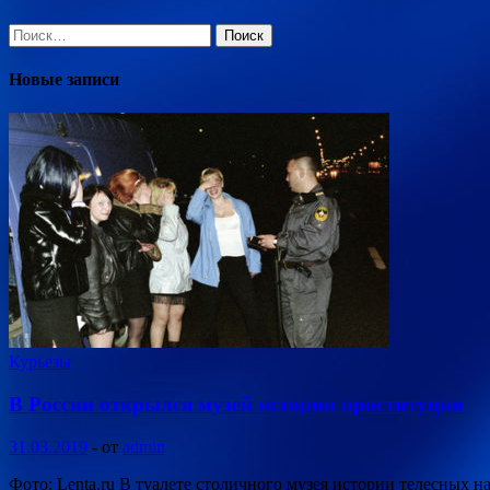
Найти:
Новые записи
Курьезы
В России открылся музей истории проституции
31.03.2019
-
от
admin
Фото: Lenta.ru В туалете столичного музея истории телесных