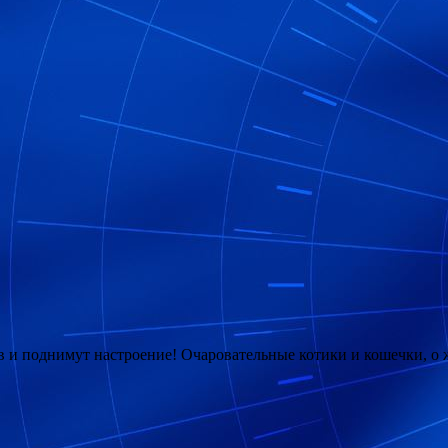
 и поднимут настроение! Очаровательные котики и кошечки, о 