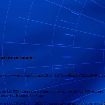
тысяч человек
к» src=»/wp-content/uploads/2019/03/375a2c9fafb1d0921ce5b383b6d9
лее 120 000 человек, а его пик составляет более 125 000 человек
ом месте Rainbox Six Siege.
 чем в Devil May Cry 5. DMC 5 был вторым по величине запуском