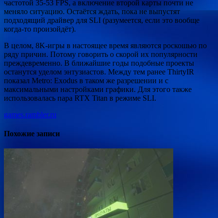
частотой 35-53 FPS, а включение второй карты почти не
меняло ситуацию. Остаётся ждать, пока не выпустят
подходящий драйвер для SLI (разумеется, если это вообще
когда-то произойдёт).
В целом, 8K-игры в настоящее время являются роскошью по
ряду причин. Потому говорить о скорой их популярности
преждевременно. В ближайшие годы подобные проекты
останутся уделом энтузиастов. Между тем ранее ThirtyIR
показал Metro: Exodus в таком же разрешении и с
максимальными настройками графики. Для этого также
использовалась пара RTX Titan в режиме SLI.
games.rambler.ru
Похожие записи