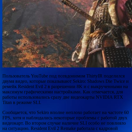
Пользователь YouTube под псевдонимом ThirtyIR поделился
двумя видео, которые показывают Sekiro: Shadows Die Twice и
ремейк Resident Evil 2 в разрешении 8K и с выкрученными на
максимум графическими настройками. Как отмечается, для
работы использовались сразу две видеокарты NVIDIA RTX
Titan в режиме SLI.
Сообщается, что Sekiro вполне неплохо работает на частоте 60
FPS, хотя и наблюдались некоторые проблемы с работой двух
видеокарт. Во втором случае наличие SLI особо не повлияло
на ситуацию. Resident Evil 2 Remake работала с кадровой