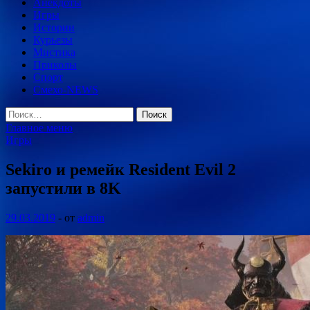
Анекдоты
Игры
Истории
Курьезы
Мистика
Приколы
Спорт
Смехо-NEWS
Найти:
Главное меню
Игры
Sekiro и ремейк Resident Evil 2
запустили в 8K
29.03.2019
-
от
admin