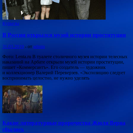
Курьезы
В России открылся музей истории проституции
31.03.2019
-
от
admin
Фото: Lenta.ru В туалете столичного музея истории телесных
наказаний на Арбате открыли музей истории проституции,
пишет «Коммерсантъ». Его создатель — художник
и коллекционер Валерий Переверзев. «Экспозицию следует
воспринимать целостно, не нужно уделять
Какие литературные пророчества Жюля Верна
сбылись