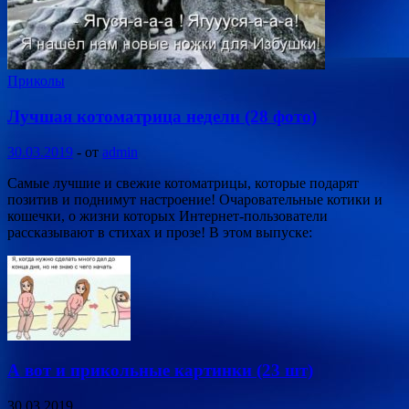
Приколы
Лучшая котоматрица недели (28 фото)
30.03.2019
-
от
admin
Самые лучшие и свежие котоматрицы, которые подарят
позитив и поднимут настроение! Очаровательные котики и
кошечки, о жизни которых Интернет-пользователи
рассказывают в стихах и прозе! В этом выпуске:
А вот и прикольные картинки (23 шт)
30.03.2019