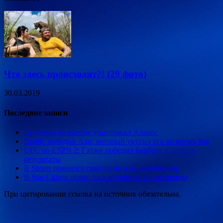
Что здесь происходит?! (29 фото)
30.03.2019
Последние записи
Атлетико на выезде уничтожил Алавес
Прайс победил Али, который укусил его во время боя
UFC on ESPN 2: Гэтжи победил Барбозу и другие
результаты
В Steam появился симулятор жизни в России
В Star Citizen появились играбельные женщины
При цитировании ссылка на источник обязательна.