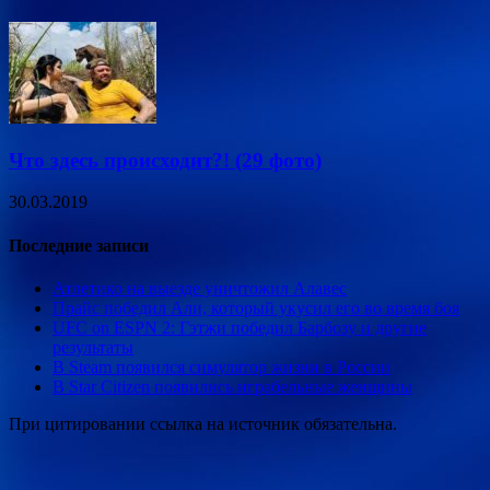
Что здесь происходит?! (29 фото)
30.03.2019
Последние записи
Атлетико на выезде уничтожил Алавес
Прайс победил Али, который укусил его во время боя
UFC on ESPN 2: Гэтжи победил Барбозу и другие
результаты
В Steam появился симулятор жизни в России
В Star Citizen появились играбельные женщины
При цитировании ссылка на источник обязательна.