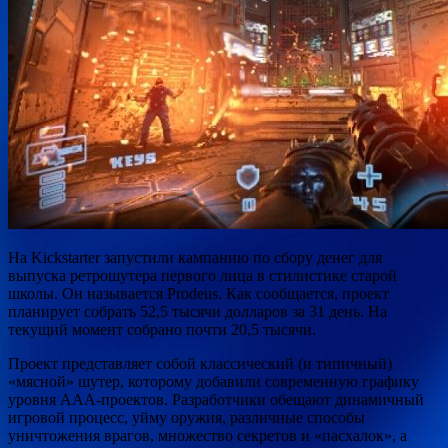
На Kickstarter запустили кампанию по сбору денег для
выпуска ретрошутера первого лица в стилистике старой
школы. Он называется Prodeus. Как сообщается, проект
планирует собрать 52,5 тысячи долларов за 31 день. На
текущий момент собрано почти 20,5 тысячи.
Проект представляет собой
классический (и типичный)
«мясной» шутер, которому добавили современную графику
уровня AAA-проектов. Разработчики обещают динамичный
игровой процесс, уйму оружия, различные способы
уничтожения врагов, множество секретов и «пасхалок», а