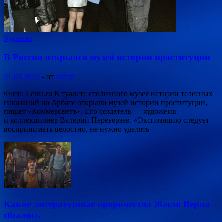
Курьезы
В России открылся музей истории проституции
31.03.2019
-
от
admin
Фото: Lenta.ru В туалете столичного музея истории телесных
наказаний на Арбате открыли музей истории проституции,
пишет «Коммерсантъ». Его создатель — художник
и коллекционер Валерий Переверзев. «Экспозицию следует
воспринимать целостно, не нужно уделять
Какие литературные пророчества Жюля Верна
сбылись