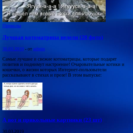
Приколы
Лучшая котоматрица недели (28 фото)
30.03.2019
-
от
admin
Самые лучшие и свежие котоматрицы, которые подарят
позитив и поднимут настроение! Очаровательные котики и
кошечки, о жизни которых Интернет-пользователи
рассказывают в стихах и прозе! В этом выпуске:
А вот и прикольные картинки (23 шт)
30.03.2019