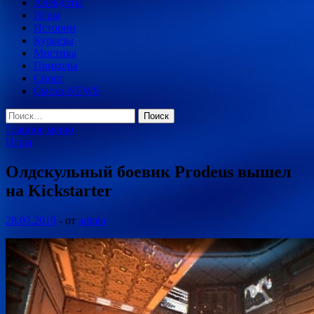
Анекдоты
Игры
Истории
Курьезы
Мистика
Приколы
Спорт
Смехо-NEWS
Найти:
Главное меню
Игры
Олдскульный боевик Prodeus вышел
на Kickstarter
28.03.2019
-
от
admin