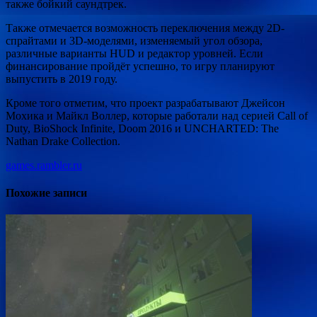
также бойкий саундтрек.
Также отмечается возможность переключения между 2D-
спрайтами и 3D-моделями, изменяемый угол обзора,
различные варианты HUD и редактор уровней. Если
финансирование пройдёт успешно, то игру планируют
выпустить в 2019 году.
Кроме того отметим, что проект разрабатывают Джeйcон
Мoхика и Мaйкл Boллep, которые работали над серией Call of
Duty, BioShock Infinite, Doom 2016 и UNCHARTED: The
Nathan Drake Collection.
games.rambler.ru
Похожие записи