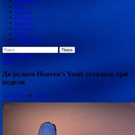
Анекдоты
Игры
Истории
Курьезы
Мистика
Приколы
Спорт
Смехо-NEWS
Найти:
Главное меню
Игры
До релиза Heaven’s Vault осталось три
недели
29.03.2019
-
от
admin