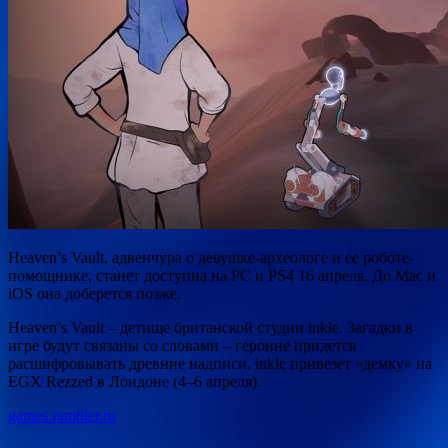
Heaven’s Vault, адвенчура о девушке-археологе и ее роботе-
помощнике, станет доступна на PC и PS4 16 апреля. До Mac и
iOS она доберется позже.
Heaven’s Vault – детище британской студии inkle. Загадки в
игре будут связаны со словами – героине придется
расшифровывать древние надписи. inkle
привезет «демку» на
EGX Rezzed в Лондоне (4–6 апреля).
games.rambler.ru