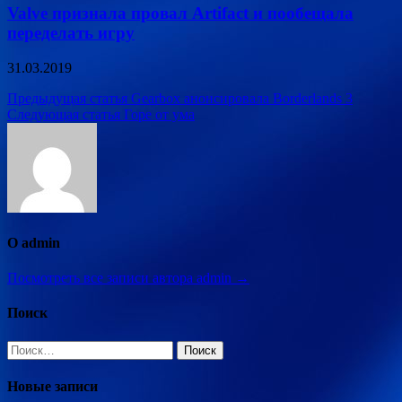
Valve признала провал Artifact и пообещала
переделать игру
31.03.2019
Навигация
Предыдущая статья
Gearbox анонсировала Borderlands 3
Следующая статья
Горе от ума
по
записям
О admin
Посмотреть все записи автора admin →
Поиск
Найти:
Новые записи