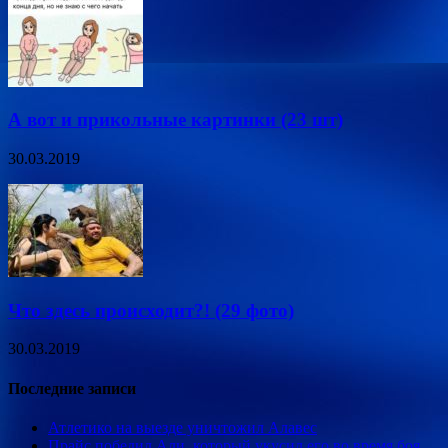
А вот и прикольные картинки (23 шт)
30.03.2019
Что здесь происходит?! (29 фото)
30.03.2019
Последние записи
Атлетико на выезде уничтожил Алавес
Прайс победил Али, который укусил его во время боя