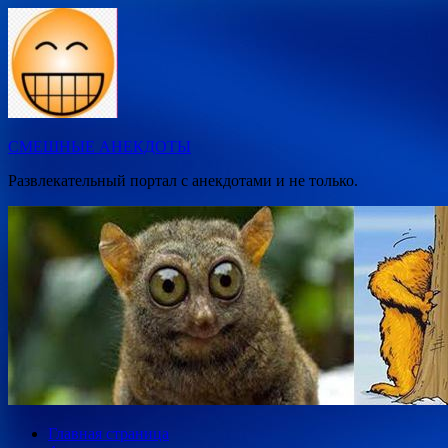
Перейти
к
содержимому
СМЕШНЫЕ АНЕКДОТЫ
Развлекательный портал с анекдотами и не только.
Главная страница