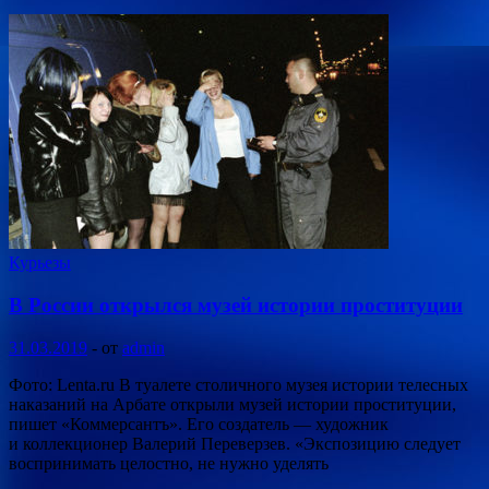
Курьезы
В России открылся музей истории проституции
31.03.2019
-
от
admin
Фото: Lenta.ru В туалете столичного музея истории телесных
наказаний на Арбате открыли музей истории проституции,
пишет «Коммерсантъ». Его создатель — художник
и коллекционер Валерий Переверзев. «Экспозицию следует
воспринимать целостно, не нужно уделять